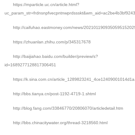
https://mparticle.uc.cn/article.html?
uc_param_str=frdnsnpfvecpntnwprdssskt&wm_aid=ac2be4b3bf924
http://caifuhao.eastmoney.com/news/202101190935059515202
https://zhuanlan.zhihu.com/p/345317678
http://baijiahao.baidu.com/builder/preview/s?
id=1689277128817306451
https://k.sina.com.cn/article_1289823241_4ce12409001014d1a
http://bbs.tianya.cn/post-1192-4719-1.shtml
http://blog.fang.com/33846770/20806070/articledetail.htm
http://bbs.chinacitywater.org/thread-3218560.html