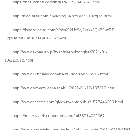
https://bbs.hcbbs.com/thread-3158345-1-1.html
http://blog.sina.com.cn/s/blog_e7df1dd40102zj7g.html
https://ishare.ifeng.com/c/s/v002UcSly2mxk3Qu76uzZE-
_igY0WMGBWXVJXVCf2G67jAos__
http://www.sxnews.vip/fz-sh/shehuizonghe/2021-01-
19/216518.html
http://www.12hnews.com/news_society/286575.html
http://www.hbxwzx.com/shehui/2021-01-19/187819.html
http://www.ceccen.com/qiyexinwenfabuhui/1577446203.html
https://mp.ofweek.com/gongkong/a456714029067
http://www.qyxwchina.com/a/jingji/tebieguanzhu/2021/0119/959