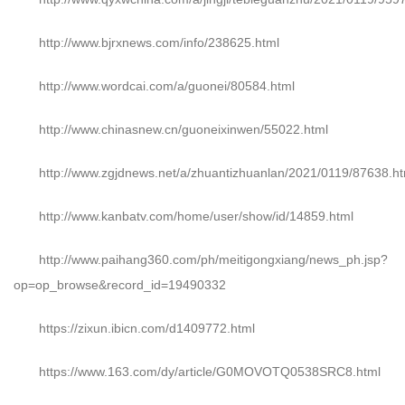
http://www.bjrxnews.com/info/238625.html
http://www.wordcai.com/a/guonei/80584.html
http://www.chinasnew.cn/guoneixinwen/55022.html
http://www.zgjdnews.net/a/zhuantizhuanlan/2021/0119/87638.ht
http://www.kanbatv.com/home/user/show/id/14859.html
http://www.paihang360.com/ph/meitigongxiang/news_ph.jsp?
op=op_browse&record_id=19490332
https://zixun.ibicn.com/d1409772.html
https://www.163.com/dy/article/G0MOVOTQ0538SRC8.html