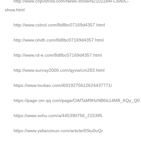
http://www.cnpvshow.com/News-show/N2101184FC8A0C-
show.html
http://www.cslnol.com/8d8bc07169d4357.html
http://www.ohdh.com/8d8bc07169d4357.html
http://www.rd-e.com/8d8bc07169d4357.html
http://www.sunray2000.com/qyxw/cm283.html
https://www.toutiao.com/i6919275612624437771/
https://page.om.qq.com/page/OAfTaM9HzNB6ls14M8_KQy_Q0
https://www.sohu.com/a/445390756_215395
https://www.yidianzixun.com/article/0Stu0uQr