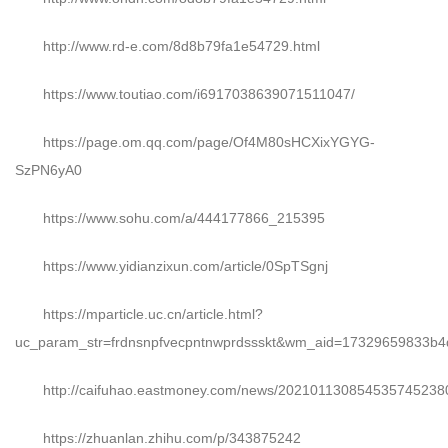
http://www.rd-e.com/8d8b79fa1e54729.html
https://www.toutiao.com/i6917038639071511047/
https://page.om.qq.com/page/Of4M80sHCXixYGYG-
SzPN6yA0
https://www.sohu.com/a/444177866_215395
https://www.yidianzixun.com/article/0SpTSgnj
https://mparticle.uc.cn/article.html?
uc_param_str=frdnsnpfvecpntnwprdssskt&wm_aid=17329659833b
http://caifuhao.eastmoney.com/news/202101130854535745238
https://zhuanlan.zhihu.com/p/343875242