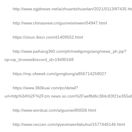
http://www.zgjdnews.net/a/zhuantizhuanlan/2021/0113/87435.ht
http://www.chinasnew.cn/guoneixinwen/54947.html
https://zixun.ibicn.com/d1409552.html
http://www.paihang360.com/ph/meitigongxiang/news_ph.jsp?
op=op_browse&record_id=19490168
https://mp.ofweek.com/gongkong/a856714259027
https://www.360kuai.com/pc/detail?
url=http%3A%2F%2Fzm.news.so.com%2Faef8d6c384c83f21e355a6
http://www.wordcai.com/a/guonei/80558.html
http://www.ceccen.com/qiyexinwenfabuhui/1577446146.html