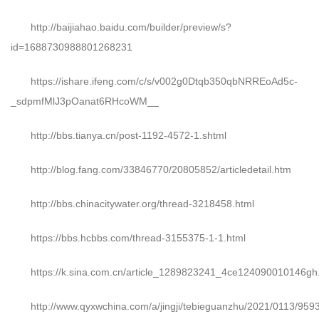
http://baijiahao.baidu.com/builder/preview/s?
id=1688730988801268231
https://ishare.ifeng.com/c/s/v002g0Dtqb350qbNRREoAd5c-
_sdpmfMlJ3pOanat6RHcoWM__
http://bbs.tianya.cn/post-1192-4572-1.shtml
http://blog.fang.com/33846770/20805852/articledetail.htm
http://bbs.chinacitywater.org/thread-3218458.html
https://bbs.hcbbs.com/thread-3155375-1-1.html
https://k.sina.com.cn/article_1289823241_4ce124090010146gh
http://www.qyxwchina.com/a/jingji/tebieguanzhu/2021/0113/959