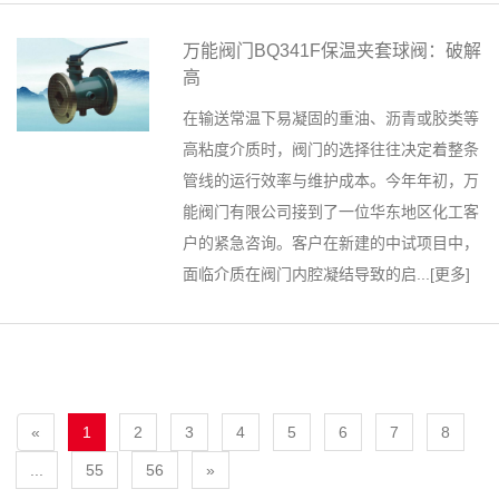
万能阀门BQ341F保温夹套球阀：破解
高
在输送常温下易凝固的重油、沥青或胶类等
高粘度介质时，阀门的选择往往决定着整条
管线的运行效率与维护成本。今年年初，万
能阀门有限公司接到了一位华东地区化工客
户的紧急咨询。客户在新建的中试项目中，
面临介质在阀门内腔凝结导致的启...[
更多
]
«
1
2
3
4
5
6
7
8
...
55
56
»