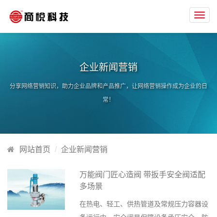
Toggl
navig
企业新闻营销
分享网络营销知识，助力企业品牌和产品推广，让网络营销操作成为企业的日
常！
网站首页
企业新闻营销
万能阀门匠心造阀 带扳手安全阀适配
多场景
在热电、轻工、供热管道及常规压力容器设