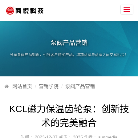
Toggl
navig
泵阀产品营销
分享泵阀产品知识，引导客户购买产品，增加商家与商家之间交易机会！
网站首页
营销学院
泵阀产品营销
KCL磁力保温齿轮泵：创新技
术的完美融合
时间 ：2023-12-07
点击 ：
3035
作者 ：sunmedia