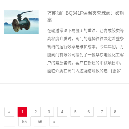
万能阀门BQ341F保温夹套球阀：破解
高
在输送常温下易凝固的重油、沥青或胶类等
高粘度介质时，阀门的选择往往决定着整条
管线的运行效率与维护成本。今年年初，万
能阀门有限公司接到了一位华东地区化工客
户的紧急咨询。客户在新建的中试项目中，
面临介质在阀门内腔凝结导致的启...[
更多
]
«
1
2
3
4
5
6
7
8
...
55
56
»