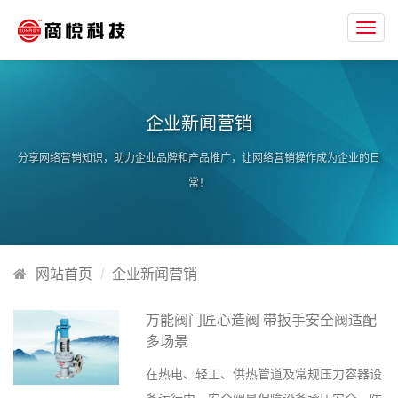
Toggl
navig
企业新闻营销
分享网络营销知识，助力企业品牌和产品推广，让网络营销操作成为企业的日
常！
网站首页
企业新闻营销
万能阀门匠心造阀 带扳手安全阀适配
多场景
在热电、轻工、供热管道及常规压力容器设