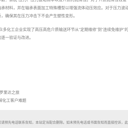
轴承材料，并在轴承表面加工特殊槽型以增强流体动压效应。对于压力波
析，确保其在压力冲击下不会产生塑性变形。
助众多化工企业实现了高压高危介质输送环节从“定期维修”到“连续免维护”
的逐一验证与改进。
佛罗里达之旅
解化工客户难题
权请预先电话联系告知，本站定当配合删除。如未预先电话或书面告知而直接控诉，