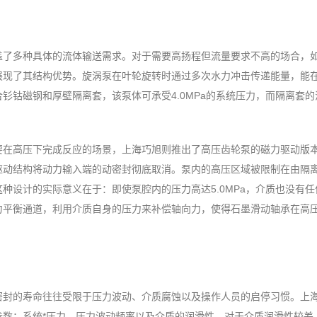
盖了多种具体的流体输送需求。对于需要高扬程但流量要求不高的场合，
展现了其结构优势。旋涡泵在叶轮旋转时通过多次水力冲击传递能量，能
钐钴磁钢和厚壁隔离套，该泵体可承受4.0MPa的系统压力，而隔离套的
要在高压下完成反应的场景，上海巧旭则推出了高压齿轮泵的磁力驱动版
驱动结构将动力输入端的动密封彻底取消。泵内的高压区域被限制在由隔
种设计的实际意义在于：即使泵腔内的压力高达5.0MPa，介质也没有任
力平衡通道，利用介质自身的压力来补偿轴向力，使得石墨滑动轴承在高
密封的寿命往往受限于压力波动、介质腐蚀以及操作人员的启停习惯。上
参数：系统*压力、压力波动频率以及介质的润滑性。对于介质润滑性较差