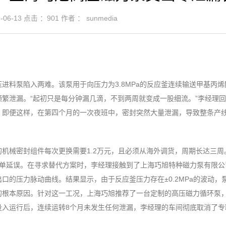
06-13
点击 ：
901
作者 ： sunmedia
进料泵陷入两难。该泵用于向压力为3.8MPa的反应釜连续输送甲基丙烯
繁泄漏。“起初只是每分钟漏几滴，不到两周就变成一股细流。”李经理
，即便这样，在第四个月的一次夜班中，密封突然大量泄漏，导致整条产
机械密封组件每次更换需要1.2万元，且必须从海外调货，周期长达三周
订单延误。在寻求替代方案时，李经理接触到了上海巧旭特种磁力泵有限公
口的压力脉动曲线。结果显示，由于反应釜压力存在±0.2MPa的波动，
的根本原因。针对这一工况，上海巧旭推荐了一台定制的高压磁力循环泵
投入运行后，连续运转8个月未发生任何泄漏，李经理的车间彻底取消了专