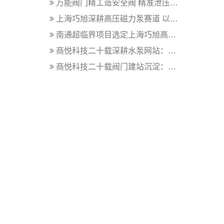
万能阀门精工造安全阀 精准泄压守护工...
上海巧旭深耕高压磁力泵赛道 以多元产...
南通超临界项目选定上海巧旭高压磁力泵...
商悦科技二十载深耕水泵网站：从产品数...
商悦科技二十载阀门建站沉淀：用客户案...