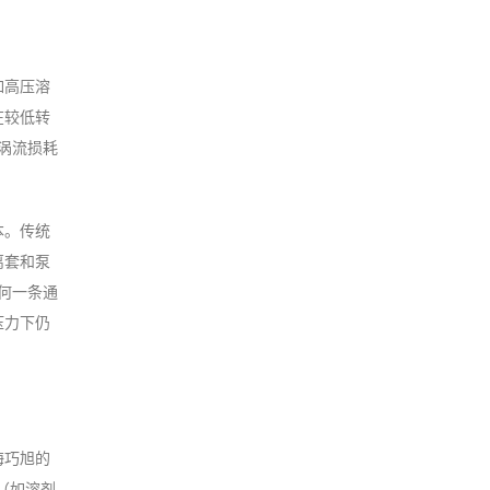
如高压溶
在较低转
涡流损耗
本。传统
离套和泵
何一条通
压力下仍
海巧旭的
（如溶剂