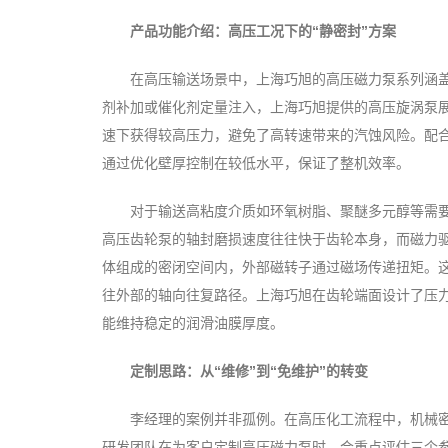
产品功能介绍：高压工况下的“静密封”方案
在高压输送场景中，上海巧旭的高压磁力泵系列涵
剂补加或催化剂定量注入，上海巧旭提供的高压旋涡泵
速下获得较高压力，避免了高转速带来的汽蚀风险。配合
通过优化壁厚控制在较低水平，保证了整机效率。
对于输送高粘度介质如环氧树脂、聚醚多元醇等需
高压齿轮泵的轴封磨损速度往往快于齿轮本身，而磁力
体组成的密闭空间内，外部磁转子通过磁场传递扭矩。这
往外部的轴向往复路径。上海巧旭在齿轮端面设计了压
能维持稳定的润滑油膜厚度。
定制思路：从“维修”到“免维护”的转变
李经理的案例并非孤例。在高压化工流程中，机械
研发团队在为客户定制高压磁力泵时，会重点评估三个