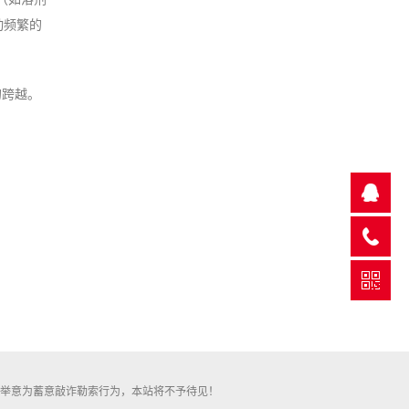
动频繁的
的跨越。
此举意为蓄意敲诈勒索行为，本站将不予待见！