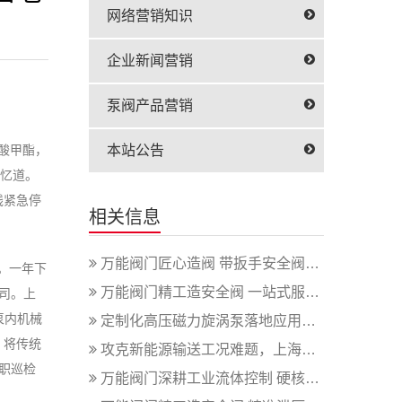
网络营销知识
企业新闻营销
泵阀产品营销
酸甲酯，
本站公告
回忆道。
线紧急停
相关信息
万能阀门匠心造阀 带扳手安全阀适配多...
。一年下
万能阀门精工造安全阀 一站式服务赋能...
司。上
泵内机械
定制化高压磁力旋涡泵落地应用，彰显上...
，将传统
攻克新能源输送工况难题，上海巧旭高压...
职巡检
万能阀门深耕工业流体控制 硬核球阀适...