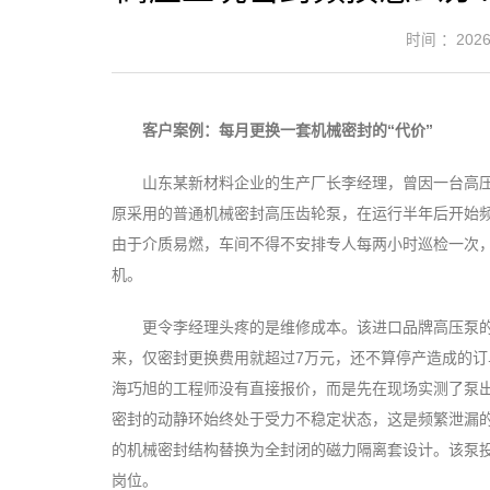
时间 ：2026-
客户案例：每月更换一套机械密封的“代价”
山东某新材料企业的生产厂长李经理，曾因一台高压
原采用的普通机械密封高压齿轮泵，在运行半年后开始频
由于介质易燃，车间不得不安排专人每两小时巡检一次
机。
更令李经理头疼的是维修成本。该进口品牌高压泵的
来，仅密封更换费用就超过7万元，还不算停产造成的
海巧旭的工程师没有直接报价，而是先在现场实测了泵出
密封的动静环始终处于受力不稳定状态，这是频繁泄漏
的机械密封结构替换为全封闭的磁力隔离套设计。该泵
岗位。