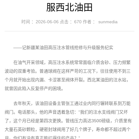
服西北油田
时间 ：2026-06-06
点击 ：
670
作者 ： sunmedia
——记新疆某油田高压注水管线抢修与升级服务纪实
在油气开采领域，高压注水系统常常面临介质含砂、压力频繁
波动的双重考验。普通球阀在这样严苛的工况下，往往使用不到三
个月就开始出现内漏、卡涩甚至阀体开裂。西北某油田的注水站，
就曾因此陷入反复停产的困境。
去年秋天，该油田设备主管张工通过业内同行辗转联系到万能
阀门。电话那头，他的声音透着急切：“我们的注水支线阀门又坏
了，这个月已经是第四次更换。管线压力高达3500磅级，介质里有
大量石英砂颗粒，硬密封球阀用了好几个牌子，寿命都不超过两个
月。你们有没有真正能扛得住的产品？”