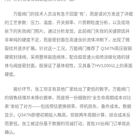
万能阀门的技术人员没有急于回复“有”，而是请对方发送了详细
的工艺参数：压力、温度、开关频率、介质颗粒度分析，以及现场
拆下的失效阀门照片。通过分析发现，此前阀门失效的关键原因并
非单纯的硬度不足，而是密封面在高速含砂流体冲刷下，出现了微
裂纹并逐步扩展。针对这一工况，万能阀门推荐了 Q347N高压锻钢
硬密封球阀，采用整体锻造阀体，配合超音速火焰喷涂碳化铬的球
体与阀座密封面，既保证了基体韧性，又具备了HV1200以上的表面
硬度。
报价环节，张工坦言有其他厂家给出了更低的数字。万能阀门
的销售经理并未降价跟单，而是将一份细致的“全生命周期成本对比
表”发给了对方——包括预估更换频率、停机损失、备件成本。数据
显示，Q347N即便初期投入略高，但按两年周期计算，综合成本反
而更低。张工被这份基于数据的坦诚打动，首批10台阀门订单就此
确认。