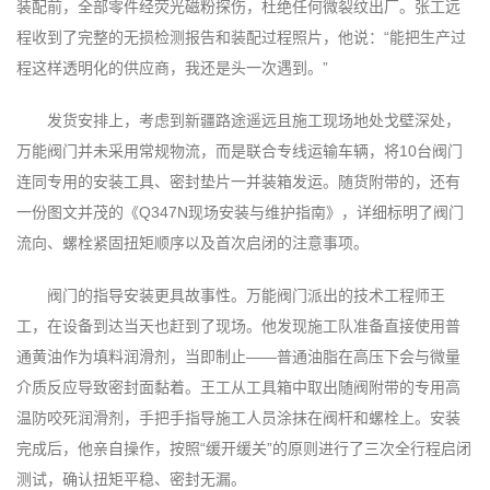
装配前，全部零件经荧光磁粉探伤，杜绝任何微裂纹出厂。张工远
程收到了完整的无损检测报告和装配过程照片，他说：“能把生产过
程这样透明化的供应商，我还是头一次遇到。”
发货安排上，考虑到新疆路途遥远且施工现场地处戈壁深处，
万能阀门并未采用常规物流，而是联合专线运输车辆，将10台阀门
连同专用的安装工具、密封垫片一并装箱发运。随货附带的，还有
一份图文并茂的《Q347N现场安装与维护指南》，详细标明了阀门
流向、螺栓紧固扭矩顺序以及首次启闭的注意事项。
阀门的指导安装更具故事性。万能阀门派出的技术工程师王
工，在设备到达当天也赶到了现场。他发现施工队准备直接使用普
通黄油作为填料润滑剂，当即制止——普通油脂在高压下会与微量
介质反应导致密封面黏着。王工从工具箱中取出随阀附带的专用高
温防咬死润滑剂，手把手指导施工人员涂抹在阀杆和螺栓上。安装
完成后，他亲自操作，按照“缓开缓关”的原则进行了三次全行程启闭
测试，确认扭矩平稳、密封无漏。