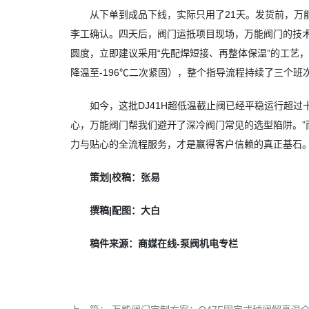
从下单到成品下线，实际只用了21天。发货前，万
李工确认。四天后，阀门运抵项目现场，万能阀门的技
圆度，立即建议采用“先配焊短接、再整体保温”的工艺
降温至-196℃二次紧固），整个指导流程持续了三个班
如今，这批DJ41H超低温截止阀已经平稳运行超
心，万能阀门帮我们避开了深冷阀门常见的选型陷阱。
力与贴心的全流程服务，才是赢得客户信赖的真正基石
策划|校稿：张易
撰稿
|
配图
：大白
稿件来源：商媒在线-泵阀机电专栏