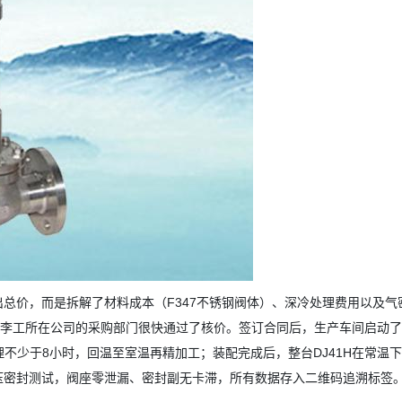
总价，而是拆解了材料成本（F347不锈钢阀体）、深冷处理费用以及气
让李工所在公司的采购部门很快通过了核价。签订合同后，生产车间启动
不少于8小时，回温至室温再精加工；装配完成后，整台DJ41H在常温下进
压密封测试，阀座零泄漏、密封副无卡滞，所有数据存入二维码追溯标签