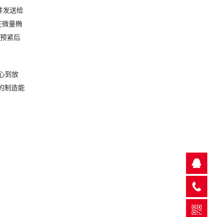
并发送给
在微量椭
温预紧后
心到放
的制造能