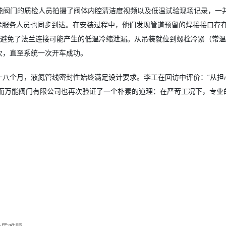
能阀门的质检人员拍摄了阀体内腔清洁度视频以及低温试验现场记录，一
术服务人员也同步到达。在安装过程中，他们发现管道预留的焊接接口存
，避免了法兰连接可能产生的低温冷缩泄漏。从吊装就位到螺栓冷紧（常
次，直至系统一次开车成功。
过十八个月，液氮管线密封性始终满足设计要求。李工在回访中评价：“从担
”而万能阀门有限公司也再次验证了一个朴素的道理：在严苛工况下，专业
。