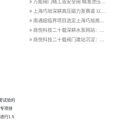
万能阀门精工造安全阀 精准泄压守护工...
上海巧旭深耕高压磁力泵赛道 以多元产...
南通超临界项目选定上海巧旭高压磁力泵...
商悦科技二十载深耕水泵网站：从产品数...
商悦科技二十载阀门建站沉淀：用客户案...
密试验的
了专项排
行1.5
。