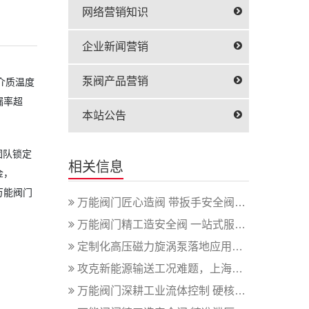
网络营销知识
企业新闻营销
泵阀产品营销
介质温度
漏率超
本站公告
团队锁定
相关信息
金，
万能阀门
万能阀门匠心造阀 带扳手安全阀适配多...
万能阀门精工造安全阀 一站式服务赋能...
定制化高压磁力旋涡泵落地应用，彰显上...
攻克新能源输送工况难题，上海巧旭高压...
万能阀门深耕工业流体控制 硬核球阀适...