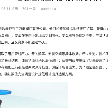
05-11
点击 ：
704
作者 ： sunmedia
的参数表找到了万能阀门有限公司。他们的液氮储运系统正在扩建，管道内
款低温阀门，要么在冷态下出现密封副咬死，要么阀杆处结霜严重，导致泄
止阀，且交货期不能超过25天。
调取了用户管线压力、开关频率、安装空间等具体数据。经过比对，技术
采用加长颈结构，能保护填料函远离低温区；阀瓣与阀座堆焊了钴基硬质合
压件在精加工前都经过两次深冷处理，消除了相变应力。为了验证匹配度，
验，确认数值完全满足设计规范后才出具选型方案。