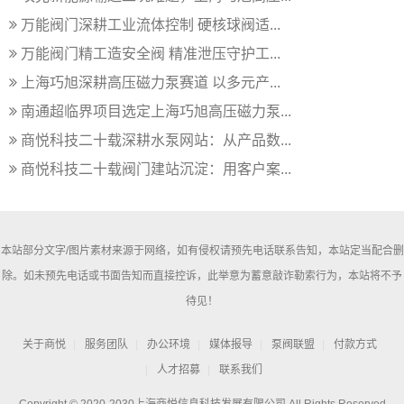
万能阀门深耕工业流体控制 硬核球阀适...
万能阀门精工造安全阀 精准泄压守护工...
上海巧旭深耕高压磁力泵赛道 以多元产...
南通超临界项目选定上海巧旭高压磁力泵...
商悦科技二十载深耕水泵网站：从产品数...
商悦科技二十载阀门建站沉淀：用客户案...
本站部分文字/图片素材来源于网络，如有侵权请预先电话联系告知，本站定当配合删
除。如未预先电话或书面告知而直接控诉，此举意为蓄意敲诈勒索行为，本站将不予
待见！
关于商悦
服务团队
办公环境
媒体报导
泵阀联盟
付款方式
人才招募
联系我们
Copyright © 2020-2030上海商悦信息科技发展有限公司 All Rights Reserved