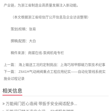
产业链，为浙江省制造业高质量发展注入新动能。
（本文根据浙江省经信厅公开信息及企业访谈整理）
策划|校稿：张易
撰稿|配图：大白
稿件来源：商媒在线-泵阀机电专栏
上一篇：
海上输送工况的定制挑战：上海巧旭甲醇磁力泵技术纪事
下一篇：
Z641H气动闸阀重点工程应用纪实——自动化管线系统实
施全过程记录
相关信息
万能阀门匠心造阀 带扳手安全阀适配多...