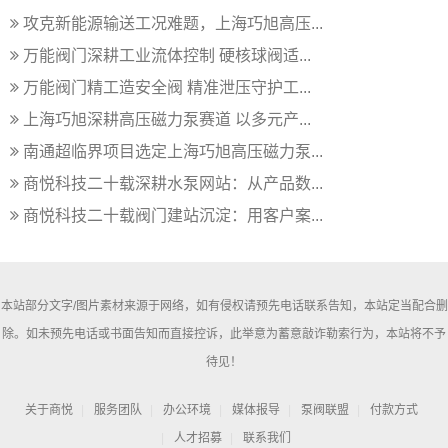
攻克新能源输送工况难题，上海巧旭高压...
万能阀门深耕工业流体控制 硬核球阀适...
万能阀门精工造安全阀 精准泄压守护工...
上海巧旭深耕高压磁力泵赛道 以多元产...
南通超临界项目选定上海巧旭高压磁力泵...
商悦科技二十载深耕水泵网站：从产品数...
商悦科技二十载阀门建站沉淀：用客户案...
本站部分文字/图片素材来源于网络，如有侵权请预先电话联系告知，本站定当配合删
除。如未预先电话或书面告知而直接控诉，此举意为蓄意敲诈勒索行为，本站将不予
待见！
关于商悦
服务团队
办公环境
媒体报导
泵阀联盟
付款方式
人才招募
联系我们