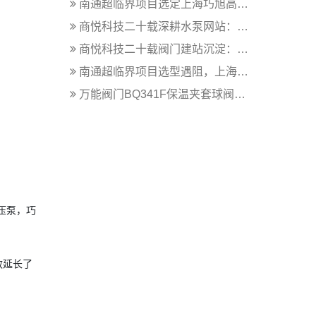
南通超临界项目选定上海巧旭高压磁力泵...
商悦科技二十载深耕水泵网站：从产品数...
商悦科技二十载阀门建站沉淀：用客户案...
南通超临界项目选型遇阻，上海巧旭定制...
万能阀门BQ341F保温夹套球阀：破...
高压泵，巧
效延长了