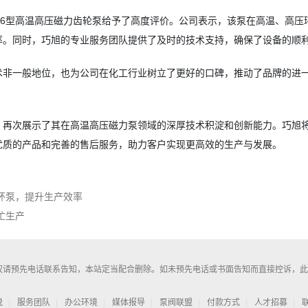
/0.36型高温高压磁力齿轮泵给予了高度评价。公司表示，该泵在高温、高压
率。同时，巧旭的专业服务团队提供了及时的技术支持，确保了设备的顺
术非一般地位，也为公司在化工行业树立了更好的口碑，推动了品牌的进
，再次展示了其在高温高压磁力泵领域的深厚技术积淀和创新能力。巧旭
优质的产品和完善的售后服务，助力客户实现更高效的生产与发展。
环泵，提升生产效率
忙生产
权请预先电话联系告知，本站定当配合删除。如未预先电话或书面告知而直接控诉，
悦
服务团队
办公环境
媒体报导
泵阀联盟
付款方式
人才招募