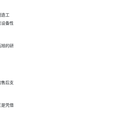
制造工
泵设备性
巧旭的研
的售后支
正是凭借