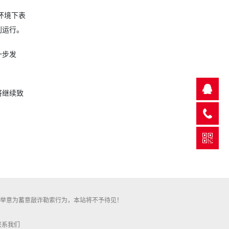
环境下表
利运行。
一步发
将继续致
此举意为蓄意敲诈勒索行为，本站将不予待见！
联系我们