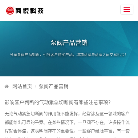
Toggl
navig
泵阀产品营销
分享泵阀产品知识，引导客户购买产品，增加商家与商家之间交易机会！
网站首页
泵阀产品营销
影响客户判断的气动紧急切断阀有哪些注意事项？
无论气动紧急切断阀的作用能不能发挥，经常涉及这一领域的客户
都能给出可靠的答案。在某些情况下，一旦阀不存在，许多操作流
程就会停滞，这表明阀存在的重要性。一些客户经验丰富，有一套